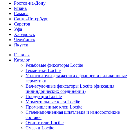
Ростов-на-Дону
Рязань
Самара
Санкт-Петербург
Саратов
Уфа
Хабаровск
Челябинск
Якутск
Главная
Каталог
Резьбовые фиксаторы Loctite
Герметики Loctite
Уплотнители для жестких фланцев и силиконовые
герметики
Вал-втулочные фиксаторы Loctite (фиксация
цилиндрических соединений)
Продукция Loctite
Моментальные клеи Loctite
Промышленные клеи Loctite
Сталенаполненная шпатлевка и износостойкие
составы
Очистители Loctite
Смазки Loctite