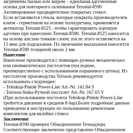
загрязнены пылью или жиром – идеальная адгезионная
основа для повторного склеивания Terostat-8590
Активирование предварительно покрытых стекол.
Если вставляются стекла, которые покрыты производителем
клеем - герметиком на основе полиуретана, применяется
активатор Terostat-8525 , чтобы гарантировать хорошую
адгезию при нанесении Terostat-8590. Terostat-8525 наносится
на основу кистью тонким слоем, после этого оставляется на
15 мин для подсыхания. По окончании высыхания наносится
Terostat-8590 толщиной около 2 мм.
Нанесение
Нанесение производится с помощью ручных механических
или пневматических пистолетов (последние,
преимущественно с использованием поршневого штока). Из
пистолетов производства Teroson рекомендуется
использовать следующие:
- Teleskop-Pistole Power-Line Art.-Nr. 141.84 S
- Teroson-Staku-Ручной пистолет Art.-Nr. 167.65 Y
(При использовании пистолета Teleskop-Pistole Power-Line
требуется давление в среднем 8 бар).Более подробные данные
приведены в инструкции по пользованию ремонтным
комплектом для вклейки стекол.
Заключение
Terostat-8590 проверен Объединением Технадзора.
Соответствующее заключение представлено Объединением