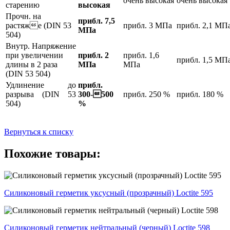
очень высокая
очень высокая
старению
высокая
Прочн. на
прибл. 7,5
растяже (DIN 53
прибл. 3 МПа
прибл. 2,1 МП
МПа
504)
Внутр. Напряжение
при увеличении
прибл. 2
прибл. 1,6
прибл. 1,5 МП
длины в 2 раза
МПа
МПа
(DIN 53 504)
Удлинение до
прибл.
разрыва (DIN 53
300-500
прибл. 250 %
прибл. 180 %
504)
%
Вернуться к списку
Похожие товары:
Силиконовый герметик уксусный (прозрачный) Loctite 595
Силиконовый герметик нейтральный (черный) Loctite 598