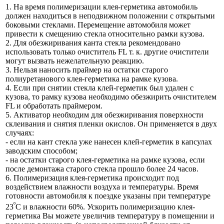
1. На время полимеризации клея-герметика автомобиль
должен находиться в неподвижном положении с открытыми
боковыми стеклами. Перемещение автомобиля может
привести к смещению стекла относительно рамки кузова.
2. Для обезжиривания канта стекла рекомендовано
использовать только очиститель FL т. к. другие очистители
могут вызвать нежелательную реакцию.
3. Нельзя наносить праймер на остатки старого
полиуретанового клея-герметика на рамке кузова.
4. Если при снятии стекла клей-герметик был удален с
кузова, то рамку кузова необходимо обезжирить очистителем
FL и обработать праймером.
5. Активатор необходим для обезжиривания поверхности
склеивания и снятия пленки окислов. Он применяется в двух
случаях:
- если на кант стекла уже нанесен клей-герметик в капсулах
заводским способом;
- на остатки старого клея-герметика на рамке кузова, если
после демонтажа старого стекла прошло более 24 часов.
6. Полимеризация клея-герметика происходит под
воздействием влажности воздуха и температуры. Время
готовности автомобиля к поездке указаны при температуре
º
23
С и влажности 60%. Ускорить полимеризацию клея-
герметика Вы можете увеличив температуру в помещении и