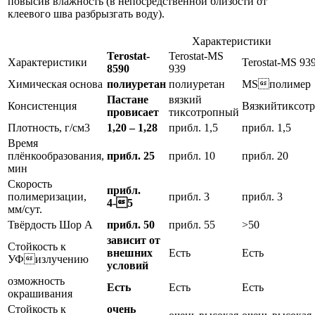
повысив влажность (в непосредственной близости от
клеевого шва разбрызгать воду).
Характеристики
Terostat-
Terostat-MS
Характеристики
Terostat-MS 93
8590
939
Химическая основа
полиуретан
полиуретан
MSполимер
Паста
не
вязкий
Консистенция
Вязкийтиксот
провисает
тиксотропный
Плотность, г/см3
1,20 – 1,28
прибл. 1,5
прибл. 1,5
Время
плёнкообразования,
прибл. 25
прибл. 10
прибл. 20
мин
Скорость
прибл.
полимеризации,
прибл. 3
прибл. 3
4-5
мм/сут.
Твёрдость Шор А
прибл. 50
прибл. 55
>50
зависит от
Стойкость к
внешних
Есть
Есть
УФизлучению
условий
озможность
Есть
Есть
Есть
окрашивания
Стойкость к
очень