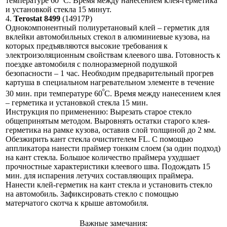
температуре 60
С. Время между нанесением клея-герметика
и установкой стекла 15 минут.
4.
Terostat 8499
(14917Р)
Однокомпонентный полиуретановый клей – герметик для
вклейки автомобильных стекол в алюминиевые кузова, на
которых предъявляются высокие требования к
электроизоляционным свойствам клеевого шва. Готовность к
поездке автомобиля с полноразмерной подушкой
безопасности – 1 час. Необходим предварительный прогрев
картуша в специальном нагревательном элементе в течение
º
30 мин. при температуре 60
С. Время между нанесением клея
– герметика и установкой стекла 15 мин.
Инструкция по применению: Вырезать старое стекло
общепринятым методом. Выровнять остатки старого клея-
герметика на рамке кузова, оставив слой толщиной до 2 мм.
Обезжирить кант стекла очистителем FL. С помощью
аппликатора нанести праймер тонким слоем (за один подход)
на кант стекла. Большое количество праймера ухудшает
прочностные характеристики клеевого шва. Подождать 15
мин. для испарения летучих составляющих праймера.
Нанести клей-герметик на кант стекла и установить стекло
на автомобиль. Зафиксировать стекло с помощью
матерчатого скотча к крыше автомобиля.
Важные замечания: