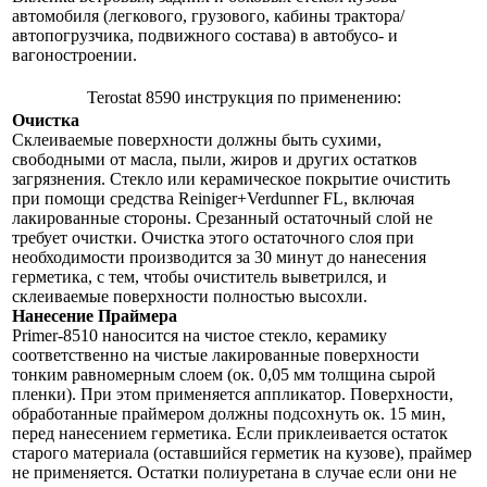
автомобиля (легкового, грузового, кабины трактора/
автопогрузчика, подвижного состава) в автобусо- и
вагоностроении.
Terostat 8590 инструкция по применению:
Очистка
Склеиваемые поверхности должны быть сухими,
свободными от масла, пыли, жиров и других остатков
загрязнения. Стекло или керамическое покрытие очистить
при помощи средства Reiniger+Verdunner FL, включая
лакированные стороны. Срезанный остаточный слой не
требует очистки. Очистка этого остаточного слоя при
необходимости производится за 30 минут до нанесения
герметика, с тем, чтобы очиститель выветрился, и
склеиваемые поверхности полностью высохли.
Нанесение Праймера
Primer-8510 наносится на чистое стекло, керамику
соответственно на чистые лакированные поверхности
тонким равномерным слоем (ок. 0,05 мм толщина сырой
пленки). При этом применяется аппликатор. Поверхности,
обработанные праймером должны подсохнуть ок. 15 мин,
перед нанесением герметика. Если приклеивается остаток
старого материала (оставшийся герметик на кузове), праймер
не применяется. Остатки полиуретана в случае если они не