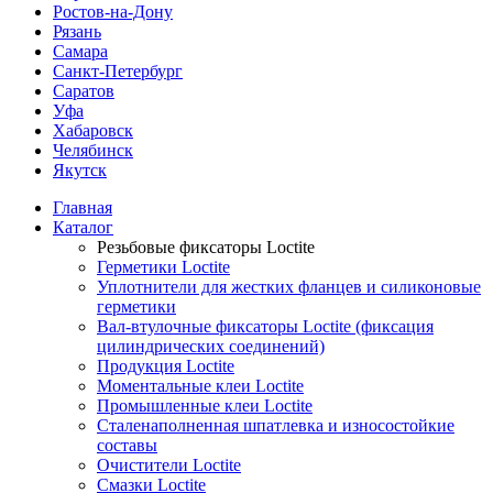
Ростов-на-Дону
Рязань
Самара
Санкт-Петербург
Саратов
Уфа
Хабаровск
Челябинск
Якутск
Главная
Каталог
Резьбовые фиксаторы Loctite
Герметики Loctite
Уплотнители для жестких фланцев и силиконовые
герметики
Вал-втулочные фиксаторы Loctite (фиксация
цилиндрических соединений)
Продукция Loctite
Моментальные клеи Loctite
Промышленные клеи Loctite
Сталенаполненная шпатлевка и износостойкие
составы
Очистители Loctite
Смазки Loctite