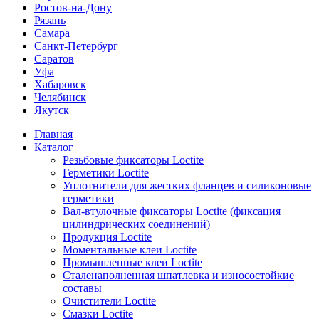
Ростов-на-Дону
Рязань
Самара
Санкт-Петербург
Саратов
Уфа
Хабаровск
Челябинск
Якутск
Главная
Каталог
Резьбовые фиксаторы Loctite
Герметики Loctite
Уплотнители для жестких фланцев и силиконовые
герметики
Вал-втулочные фиксаторы Loctite (фиксация
цилиндрических соединений)
Продукция Loctite
Моментальные клеи Loctite
Промышленные клеи Loctite
Сталенаполненная шпатлевка и износостойкие
составы
Очистители Loctite
Смазки Loctite