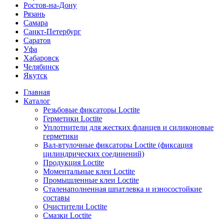
Ростов-на-Дону
Рязань
Самара
Санкт-Петербург
Саратов
Уфа
Хабаровск
Челябинск
Якутск
Главная
Каталог
Резьбовые фиксаторы Loctite
Герметики Loctite
Уплотнители для жестких фланцев и силиконовые
герметики
Вал-втулочные фиксаторы Loctite (фиксация
цилиндрических соединений)
Продукция Loctite
Моментальные клеи Loctite
Промышленные клеи Loctite
Сталенаполненная шпатлевка и износостойкие
составы
Очистители Loctite
Смазки Loctite